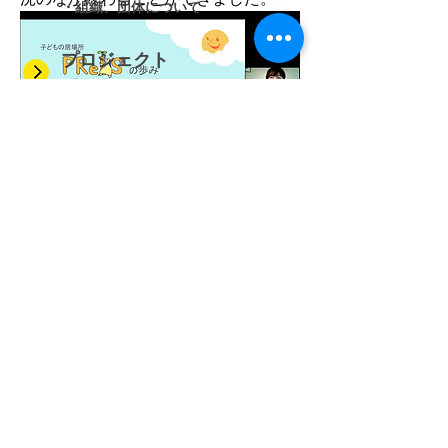
・組織、団体について
プロジェクト
・体験型ワークショップ
・心のワークショップ
今回参加者については教育、福祉、商
・オンライン寺子屋
工、医療、学生・・・県外からも多く
参加いただきました。
・ジュニアシティメーカー
私たちの考える「子どもたちが夢や希
望を育める街に」という思い描く地域
活動報告
の姿、それに向けてこうした領域を横
断した様々な人が関心を持って参加い
ただけたのは「大きな一歩」になった
お問い合わせ
と感じています。
年次報告書アーカイブ