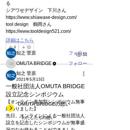
グループについて
る
グループへようこそ！他のメンバーと
シアワせデザイン　下川さん　
交流したり、最新情報を入手したり、
https://www.shiawase-design.com/
メディアをシェアすることができま
tool design　鶴岡さん　
す。
https://www.tooldesign521.com/
詳細はこちら
メンバー
0
知之 菅原
フォロー
0
34
OMUTA BRIDGE
フォロー
OMUTA BRIDGE
すべてのメンバーを表示（2名）
知之 菅原
2021年5月13日
一般社団法人OMUTA BRIDGE
設立記念シンポジウム
【オンライン参加型シンポジウム無事
OMUTA BRIDGEの想い
終わりました】
先日、オンラインによる一般社団法人
・わたしたちの想い
設立を記念したシンポジウムが無事盛
況のなか終わることができました。