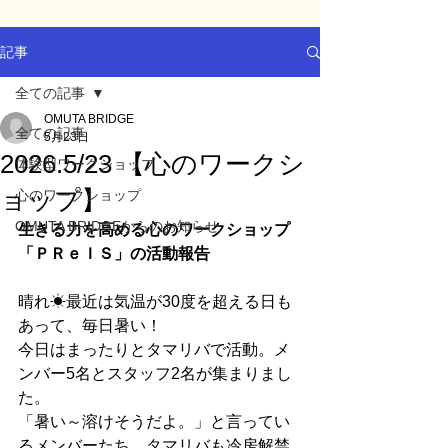
記事
全ての記事
OMUTA BRIDGE
全ての記事
5月23日
2026.5/23 【心のワークシ
体験型ワークショップ
ョップ】
心のワークショップ
OMUTA BRIDGEからのお知らせ
生きる力を高める心のワークショップ
「ＰＲｅＩＳ」の活動報告
晴れ☀最近は気温が30度を超える日も
あって、毎日暑い！
今日はまったりとタマリバで活動。メ
ンバー5名とスタッフ2名が集まりまし
た。
「暑い～溶けそうだよ。」と言ってい
るメンバーたち。タマリバも冷房解禁