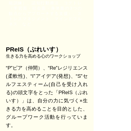
能訓練）、認知行動療法、コグトレ
（学習面・社会面・身体面の3つの
観点からアプローチする支援）、ス
トレスマネジメント、マインドフル
ネス など
PReIS（ぷれいす）
生きる力を高める心のワークショップ
“P”ピア（仲間）、“Re”レジリエンス
(柔軟性)、“I”アイデア(発想)、“S”セ
ルフエスティーム(自己を受け入れ
る)の頭文字をとった「PReIS（ぷれ
いす）」は、自分の力に気づく×生
きる力を高めることを目的とした、
グループワーク活動を行っていま
す。