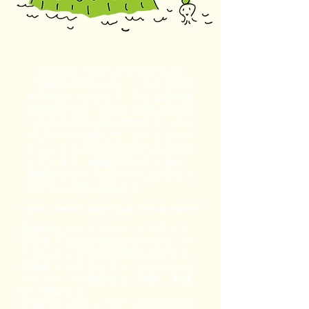
「お友達とうまくいかないなぁ」
「宿題わすれちゃた」「なんで時間
を守れないんだろう」子ども達が自
分自身を知り、自分と上手に付き合
うための方法を身に付けます。グル
ープワークを通して、コミュニケー
ションスキルや生活力の向上を目指
しています。経験豊富な大人達が、
年齢やグループのテーマに合ったプ
ログラムで取り組みます。
実施方法／オンライン・オフライン
対象者／大牟田市内の小中学生、テ
ーマによって学年や対象を設定する
実施者／カウンセラー、ソーシャル
ワーカー、作業療法士、医師、看護
師、教師など
実施内容（例）／SST（社会生活技