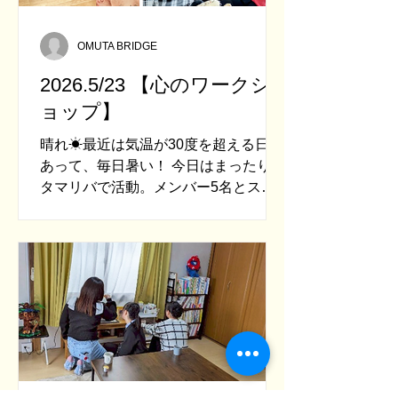
OMUTA BRIDGE
2026.5/23 【心のワークシ
ョップ】
晴れ☀最近は気温が30度を超える日も
あって、毎日暑い！ 今日はまったりと
タマリバで活動。メンバー5名とスタ
ッフ2名が集まりました。 「暑い～溶
けそうだよ。」と言っているメンバー
たち。タマリバも冷房解禁です。