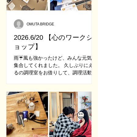
OMUTA BRIDGE
2026.6/20 【心のワークシ
ョップ】
雨☔風も強かったけど、みんな元気に
集合してくれました。 久しぶりにえる
るの調理室をお借りして、調理活動🍴
今日はゲストティーチャーをお招きし
て活動🎵みやま市にあるおやつとパン
のお店「Nife（にふぇ）」のオーナー
さんと助手さんに来ていただきまし
た。 メンバー6名とスタッフ3名も集ま
り、活動開始です。