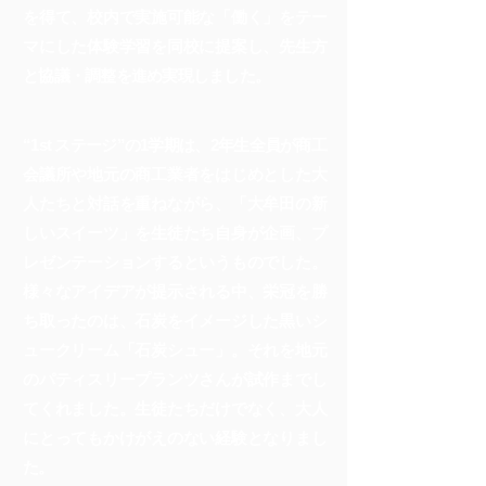
を得て、校内で実施可能な「働く」をテー
マにした体験学習を同校に提案し、先生方
と協議・調整を進め実現しました。
“1st ステージ”の1学期は、2年生全員が商工
会議所や地元の商工業者をはじめとした大
人たちと対話を重ねながら、「大牟田の新
しいスイーツ」を生徒たち自身が企画、プ
レゼンテーションするというものでした。
様々なアイデアが提示される中、栄冠を勝
ち取ったのは、石炭をイメージした黒いシ
ュークリーム「石炭シュー」。それを地元
のパティスリープランツさんが試作までし
てくれました。生徒たちだけでなく、大人
にとってもかけがえのない経験となりまし
た。