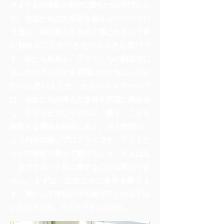
さまざまな発見と学びに満ちた5日間でした
が、生徒たちの大牟田を盛り上げたいとい
う思い、街の魅力を改めて感じたという声
に触れることができたのも大きな喜びで
す。私たち自身も、子どもたちの創造力に
あふれたアイデアを実際にかたちにしてみ
たいと思いました。セカンドステージで
は、生徒たちが考えた企画を実際に商品化
し、子どもたちにリアルに「働く」ことを
経験する機会を提供します。少人数制の、
より内容の濃いプログラムです。子どもた
ちが主体性を持って動けるよう、大人はあ
くまでサポート役に徹することは変わりま
せん。まずは、生徒たちに参加を募りま
す。果たして本当に手を挙げてくれる子は
いるだろうか、とドキドキしながら。