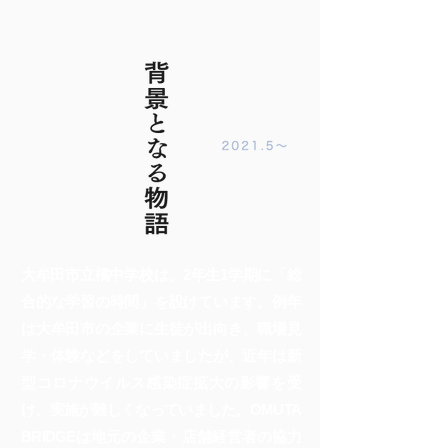
大牟田市立橘中学校は、2年生1学期に「総
合的な学習の時間」を設けています。例年
は大牟田市の企業に生徒が出向き、職場見
学・体験などをしていましたが、近年は新
型コロナウイルス感染症拡大の影響を受
け、実施が難しくなっていました。OMUTA
BRIDGEは地元の企業・店舗経営者の協力