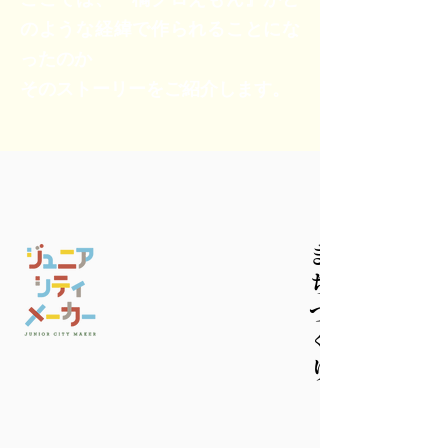
のような経緯で作られることにな
ったのか
そのストーリーをご紹介します。
まちづくり