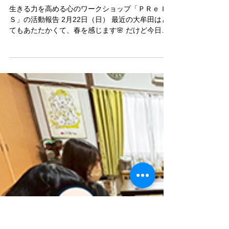
OMUTA BRIDGE
2月22日
心のワークショップ
2026.2/22 【心のワークショッ
プ】
生きる力を高める心のワークショップ「ＰＲｅＩ
Ｓ」の活動報告 2月22日（日） 最近の大牟田はと
てもあたたかくて、春を感じます🌸 だけど今日は
少し雨模様☔肌寒さを感じる中、今日は大牟田文
化会館にメンバー5名とスタッフ3名が集まりまし
た。