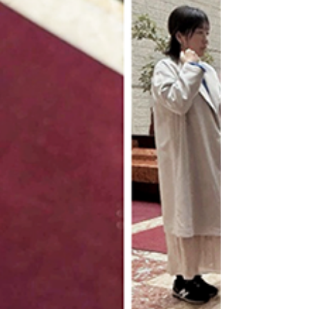
生きる力を高める心のワークショップ「ＰＲｅＩ
Ｓ」の活動報告 快晴☀最近の大牟田は、日中暑い
くらいの気温です。 13時のタマリバには、メンバ
ー3名とスタッフ3名が集まりました。 途中から来
てくれたメンバーも2人。合計5人が参加してくれ
ました(^^)/ まずは恒例の近況報告から。 気温と同
じで、メンバーから出てくる話題はあたたかいも
のばかり！ 「今日は眠たかったけど、久しぶりに
○○ちゃんに会えるから来たよ～。」と他のメンバ
ーを想う声も。会いたい気持ち、ほっこりするね
～☺ ↓ メンバーがいつも連れているぬいぐるみ
と、「たまりば」のご先祖様部長のコラボ写真
（笑） 今日は先月出たリクエストにお応えして、
毎年恒例のお花見に行きます🌸！ その後は、坂西
医院で開催される「はらやま音楽会」でバイオリ
ンとピアノを鑑賞に行きます🎵 「野望書きの時に
芸術に触れたいという声があがっていたけど、今
年はたくさん触れられそう！」「生のバイオリ
ン…はじめて！」 では、さっそくお花見へ！ 延命
庁舎から上に進んだところにある、貯水槽の付近
に向かいました🚘 「わー！桜、咲いてる！